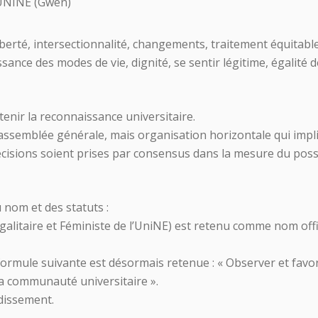
e UNINE (Gwen)
berté, intersectionnalité, changements, traitement équitable,
ance des modes de vie, dignité, se sentir légitime, égalité 
tenir la reconnaissance universitaire.
 assemblée générale, mais organisation horizontale qui impl
écisions soient prises par consensus dans la mesure du poss
 nom et des statuts :
galitaire et Féministe de l’UniNE) est retenu comme nom offic
a formule suivante est désormais retenue : « Observer et favo
la communauté universitaire ».
dissement.