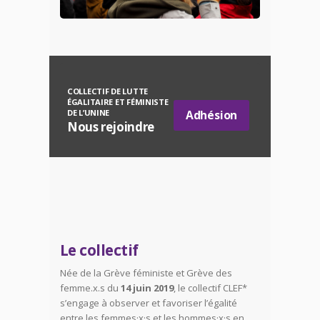
COLLECTIF DE LUTTE
ÉGALITAIRE ET FÉMINISTE
Adhésion
DE L’UNINE
Nous rejoindre
Le collectif
Née de la Grève féministe et Grève des
femme.x.s du
14 juin 2019
, le collectif CLEF*
s’engage
à observer
et favoriser l’égalité
entre les
femmes
·x·s et les
hommes
·x·s en